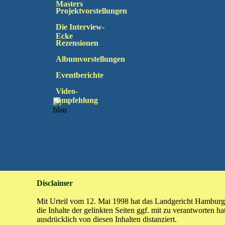
Masters
Projektvorstellungen
Die Interview-
Ecke
Rezensionen
Albumvorstellungen
Eventberichte
Video-
Empfehlung
Disclaimer
Mit Urteil vom 12. Mai 1998 hat das Landgericht Hamburg
die Inhalte der gelinkten Seiten ggf. mit zu verantworten 
ausdrücklich von diesen Inhalten distanziert.