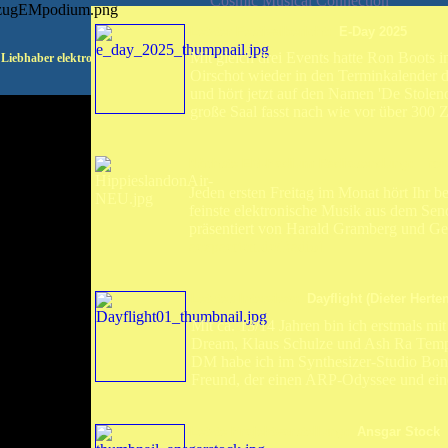
Cosmic Musical Connection
Letzter Festivalbericht:
E-Day 2025
Mit gleich drei Events hatte Ron Boots im
 Liebhaber elektronischer und psychedelischer Musik
Oirschot wieder in den Terminkalender d
und hört jetzt auf den Namen 'De Stolenda
große Saal fasst nach wie vor über 300 
Nächste EM-Podium Radiosendung:
Frei
Jeden ersten Freitag im Monat hört Ihr
feinste elektronische Musik aus dem S
präsentiert von Harald Gramberg und Ger
aexpaerten.de/Radio1
Letztes Interview:
Dayflight (Dieter Herten
Mit ca. 13/14 Jahren bin ich erstmals m
Dream, Klaus Schulze und Ash Ra Tempe
DM habe ich im Synthesizer-Studio Bon
Freund, der einen ARP-Odyssee und ein
Letzte Projektvorstellung:
Ansgar Stock