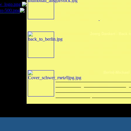
Hallo, mein Name ist Ansgar Stock. Das J
Jubiläum. Ich mache in diesem Jahr seit 
jung. Angefangen Musik zu machen habe i
bisherige Geschichte....
weiterlesen ->
Letzte Rezension:
Joerg Dankert - Back t
Joerg Dankert aus Tarmstedt ist in den
geworden. Dazu beigetragen haben zahlr
Gewinn des Schallwelle Preises als best
Schallwelle Verleihung Anfang 2024...
w
Letzte Albumvorstellung:
Bernd-Michael 
Metalle haben schon immer fasziniert. Si
Menschen eingesetzt wurden. Bei Ausgra
7.000 Jahre verifiziert werden konnte. G
bearbeiten konnten, waren den anderen ü